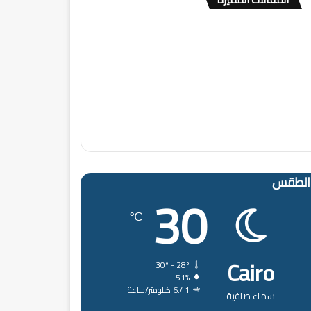
الطقس
30
℃
Cairo
30º - 28º
51%
6.41 كيلومتر/ساعة
سماء صافية