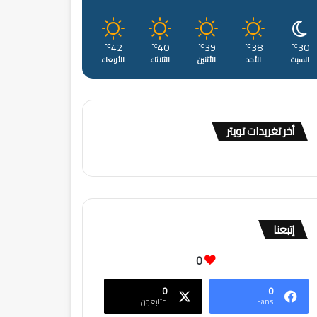
42
40
39
38
30
℃
℃
℃
℃
℃
السبت
الأحد
الأثنين
الثلاثاء
الأربعاء
أخر تغريدات تويتر
إتبعنا
0
0
0
Fans
متابعون