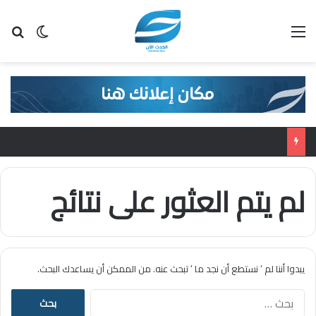
القائمة
بح
الوضع ا
لم يتم العثور على نتائج
يبدوا أننا لم ’ نستطع أن نجد ما ’ تبحث عنه. من الممكن أن يساعدك البحث.
ا
ل