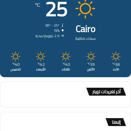
25
℃
Cairo
38º - 25º
78%
2.6 كيلومتر/ساعة
سماء صافية
40
42
40
39
38
℃
℃
℃
℃
℃
الأحد
الأثنين
الثلاثاء
الأربعاء
الخميس
أخر تغريدات تويتر
إتبعنا