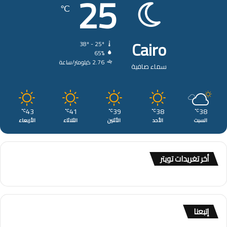
25
℃
Cairo
38º - 25º
65%
2.76 كيلومتر/ساعة
سماء صافية
43
41
39
38
38
℃
℃
℃
℃
℃
السبت
الأحد
الأثنين
الثلاثاء
الأربعاء
أخر تغريدات تويتر
إتبعنا