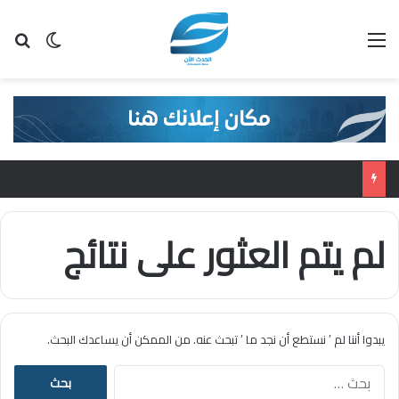
القائمة
بح
الوضع ا
لم يتم العثور على نتائج
يبدوا أننا لم ’ نستطع أن نجد ما ’ تبحث عنه. من الممكن أن يساعدك البحث.
ا
ل