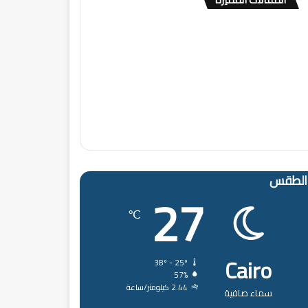
الطقس
27
℃
Cairo
38º - 25º
57%
2.44 كيلومتر/ساعة
سماء صافية