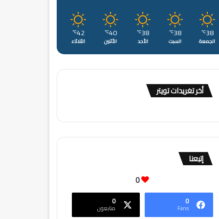
42
40
38
38
38
℃
℃
℃
℃
℃
الجمعة
السبت
الأحد
الأثنين
الثلاثاء
أخر تغريدات تويتر
إتبعنا
0
0
0
Fans
متابعون