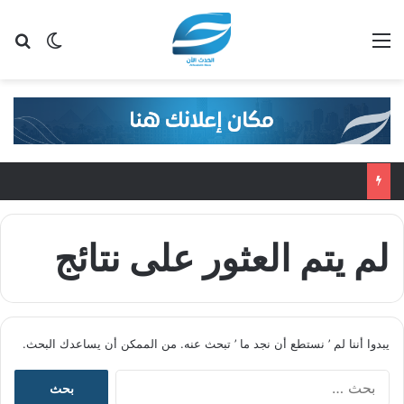
القائمة
بح
الوضع ا
لم يتم العثور على نتائج
يبدوا أننا لم ’ نستطع أن نجد ما ’ تبحث عنه. من الممكن أن يساعدك البحث.
ا
ل