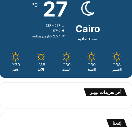
27
℃
Cairo
38º - 25º
57%
2.57 كيلومتر/ساعة
سماء صافية
39
38
39
39
38
℃
℃
℃
℃
℃
الخميس
الجمعة
السبت
الأحد
الأثنين
أخر تغريدات تويتر
إتبعنا