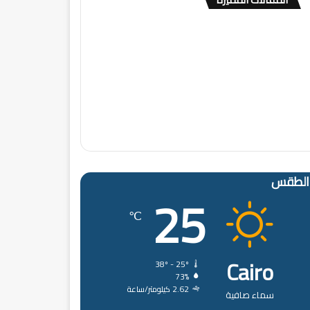
الطقس
25
℃
Cairo
38º - 25º
73%
2.62 كيلومتر/ساعة
سماء صافية