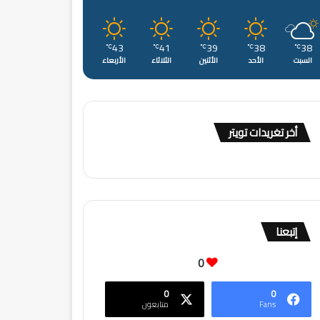
43
41
39
38
38
℃
℃
℃
℃
℃
السبت
الأحد
الأثنين
الثلاثاء
الأربعاء
أخر تغريدات تويتر
إتبعنا
0
0
0
Fans
متابعون