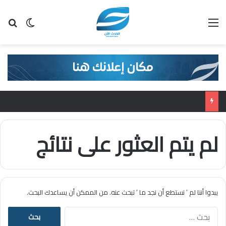
القائمة
بح
الوضع ا
لم يتم العثور على نتائج
يبدوا أننا لم ’ نستطع أن نجد ما ’ تبحث عنه. من الممكن أن يساعدك البحث.
ا
ل