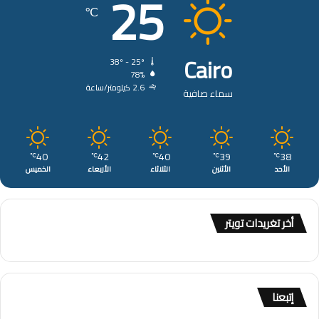
25
℃
Cairo
38º - 25º
78%
2.6 كيلومتر/ساعة
سماء صافية
40
42
40
39
38
℃
℃
℃
℃
℃
الأحد
الأثنين
الثلاثاء
الأربعاء
الخميس
أخر تغريدات تويتر
إتبعنا