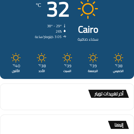
32
℃
Cairo
38º - 29º
26%
3.05 كيلومتر/ساعة
سماء صافية
40
38
39
39
38
℃
℃
℃
℃
℃
الخميس
الجمعة
السبت
الأحد
الأثنين
أخر تغريدات تويتر
إتبعنا