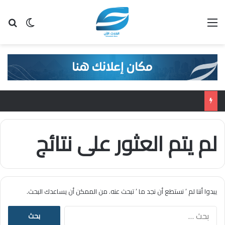
القائمة
بح
الوضع ا
لم يتم العثور على نتائج
يبدوا أننا لم ’ نستطع أن نجد ما ’ تبحث عنه. من الممكن أن يساعدك البحث.
ا
ل