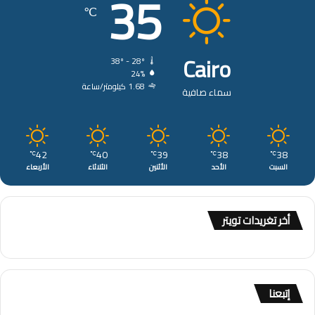
35
℃
Cairo
38º - 28º
24%
1.68 كيلومتر/ساعة
سماء صافية
42
40
39
38
38
℃
℃
℃
℃
℃
السبت
الأحد
الأثنين
الثلاثاء
الأربعاء
أخر تغريدات تويتر
إتبعنا