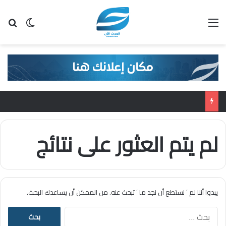
القائمة
بح
الوضع ا
لم يتم العثور على نتائج
يبدوا أننا لم ’ نستطع أن نجد ما ’ تبحث عنه. من الممكن أن يساعدك البحث.
ا
ل