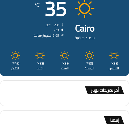
35
℃
Cairo
38º - 29º
24%
3.69 كيلومتر/ساعة
سماء صافية
40
38
39
39
38
℃
℃
℃
℃
℃
الخميس
الجمعة
السبت
الأحد
الأثنين
أخر تغريدات تويتر
إتبعنا