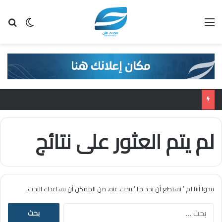
القائمة
بح
الوضع ا
لم يتم العثور على نتائج
يبدوا أننا لم ’ نستطع أن نجد ما ’ تبحث عنه. من الممكن أن يساعدك البحث.
ا
ل