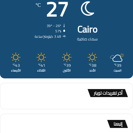
27
℃
Cairo
39º - 26º
57%
3.48 كيلومتر/ساعة
سماء صافية
43
41
39
38
39
℃
℃
℃
℃
℃
السبت
الأحد
الأثنين
الثلاثاء
الأربعاء
أخر تغريدات تويتر
إتبعنا