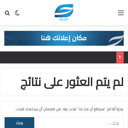
القائمة
بح
الوضع ا
لم يتم العثور على نتائج
يبدوا أننا لم ’ نستطع أن نجد ما ’ تبحث عنه. من الممكن أن يساعدك البحث.
ا
ل