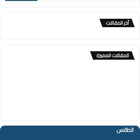
ب
ح
ث
أخر المقالات
ع
ن
:
المقالات المميزة
الطقس