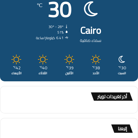
30
℃
Cairo
30º - 28º
51%
6.41 كيلومتر/ساعة
سماء صافية
42
40
39
38
30
℃
℃
℃
℃
℃
السبت
الأحد
الأثنين
الثلاثاء
الأربعاء
أخر تغريدات تويتر
إتبعنا