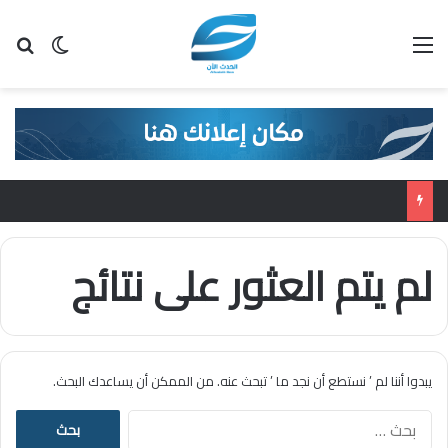
القائمة
بح
الوضع ا
لم يتم العثور على نتائج
يبدوا أننا لم ’ نستطع أن نجد ما ’ تبحث عنه. من الممكن أن يساعدك البحث.
ا
ل