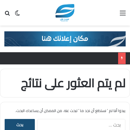
القائمة
بح
الوضع ا
لم يتم العثور على نتائج
يبدوا أننا لم ’ نستطع أن نجد ما ’ تبحث عنه. من الممكن أن يساعدك البحث.
ا
ل