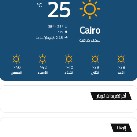
25
℃
Cairo
38º - 25º
73%
2.48 كيلومتر/ساعة
سماء صافية
40
42
40
39
38
℃
℃
℃
℃
℃
الأحد
الأثنين
الثلاثاء
الأربعاء
الخميس
أخر تغريدات تويتر
إتبعنا